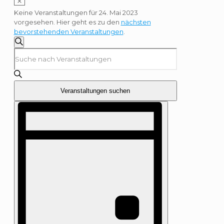
Keine Veranstaltungen für 24. Mai 2023
vorgesehen. Hier geht es zu den
nächsten
bevorstehenden Veranstaltungen
.
Veranstaltungen
Suche
Suche
Bitte
und
Schlüsselwort
Ansichten,
eingeben.
Navigation
Suche
nach
Veranstaltungen suchen
Veranstaltungen
Veranstaltung
Schlüsselwort.
Ansichten-
Navigation