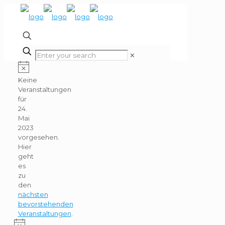
✕
Veranstaltungen
für
Hinweis
Keine
Veranstaltungen
24.
für
Mai
24.
Mai
2023
2023
vorgesehen.
Hier
geht
es
zu
den
nächsten
bevorstehenden
Veranstaltungen
.
Hinweis