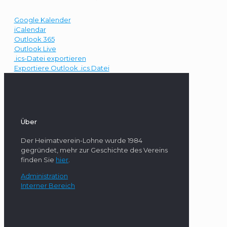
Google Kalender
iCalendar
Outlook 365
Outlook Live
.ics-Datei exportieren
Exportiere Outlook .ics Datei
Über
Der Heimatverein-Lohne wurde 1984
gegründet, mehr zur Geschichte des Vereins
finden Sie
hier
.
Administration
Interner Bereich