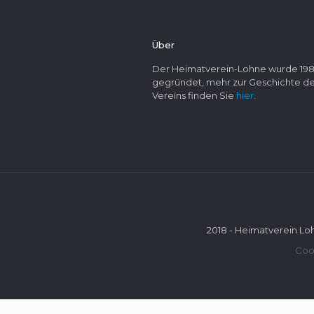
Über
Der Heimatverein-Lohne wurde 19
gegründet, mehr zur Geschichte d
Vereins finden Sie
hier
.
2018 - Heimatverein Lo
Cook