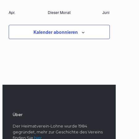
Veranstaltungen
Veranstaltungen
Veranstaltungen
Veranstaltungen
Veranstaltungen
Veranstaltungen
Veranstaltung
Apr.
Dieser Monat
Juni
Kalender abonnieren
Über
Der Heimatverein-Lohne wurde 1984
gegründet, mehr zur Geschichte des Vereins
finden Sie
hier
.