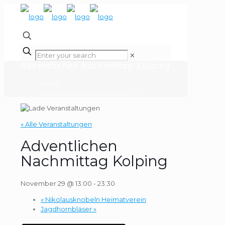
✕
Adventlichen Nachmittag Kolping
Home
Veranstaltungen für August 2026
« Alle Veranstaltungen
Adventlichen
Nachmittag Kolping
November 29 @ 13:00
-
23:30
«
Nikolausknobeln Heimatverein
Jagdhornbläser
»