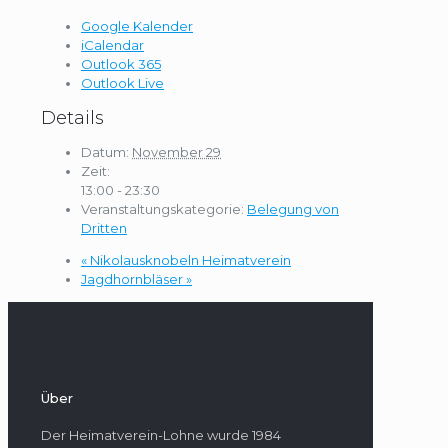
Google Kalender
iCalendar
Outlook 365
Outlook Live
Details
Datum:
November 29
Zeit:
13:00 - 23:30
Veranstaltungskategorie:
Belegung von
Dritten
«
Nikolausknobeln Heimatverein
Jagdhornbläser
»
Über
Der Heimatverein-Lohne wurde 1984