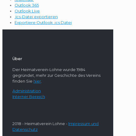
Outlook 365
Outlook Live
.ics-Datei exportieren
Exportiere Outlook .ics Datei
Über
Der Heimatverein-Lohne wurde 1984
gegründet, mehr zur Geschichte des Vereins
finden Sie
hier
.
Administration
Interner Bereich
2018 - Heimatverein Lohne -
Impressum und
Datenschutz