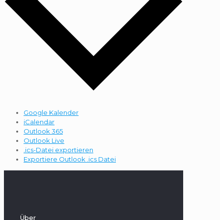
Google Kalender
iCalendar
Outlook 365
Outlook Live
.ics-Datei exportieren
Exportiere Outlook .ics Datei
Über