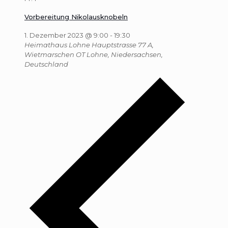
Vorbereitung Nikolausknobeln
1. Dezember 2023 @ 9:00
-
19:30
Heimathaus Lohne
Hauptstrasse 77 A,
Wietmarschen OT Lohne, Niedersachsen,
Deutschland