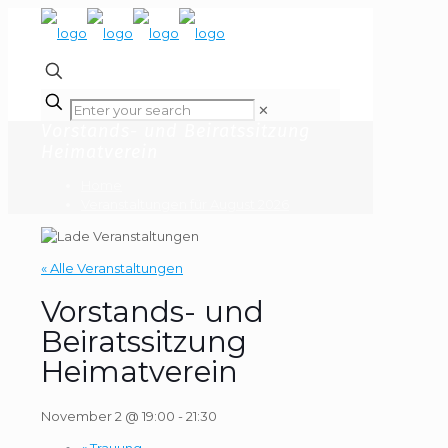
✕
Vorstands- und Beiratssitzung
Heimatverein
Home
Veranstaltungen für August 2026
« Alle Veranstaltungen
Vorstands- und
Beiratssitzung
Heimatverein
November 2 @ 19:00
-
21:30
«
Trauung