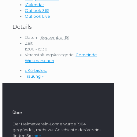
iCalendar
Outlook 365
Outlook Live
Details
Datum:
September 18
Zeit:
15:00 - 15:30
Veranstaltungskategorie:
Gemeinde
Wietmarschen
«
Kürbisfest
Trauung
»
Über
Der Heimatverein-Lohne wurde 1984
gegründet, mehr zur Geschichte des Vereins
finden Sie
hier
.