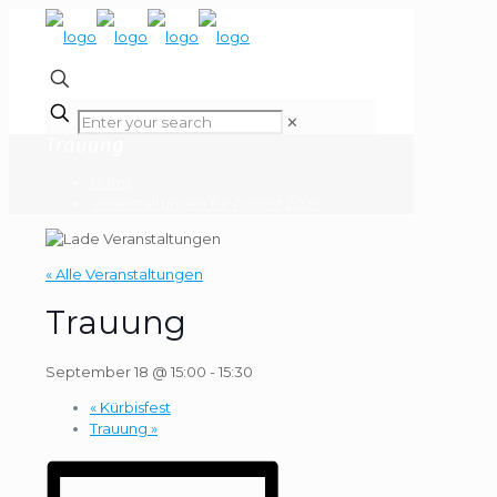
✕
Trauung
Home
Veranstaltungen für August 2026
« Alle Veranstaltungen
Trauung
September 18 @ 15:00
-
15:30
«
Kürbisfest
Trauung
»