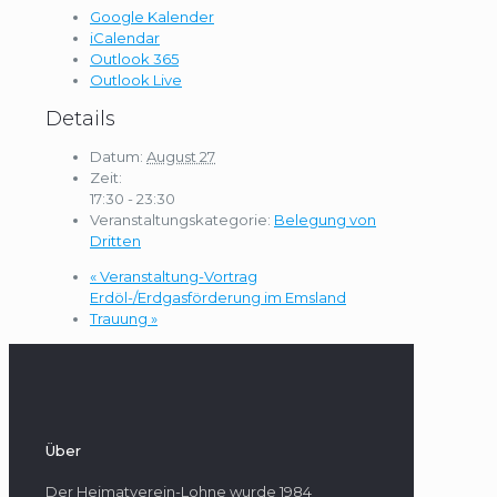
Google Kalender
iCalendar
Outlook 365
Outlook Live
Details
Datum:
August 27
Zeit:
17:30 - 23:30
Veranstaltungskategorie:
Belegung von
Dritten
«
Veranstaltung-Vortrag
Erdöl-/Erdgasförderung im Emsland
Trauung
»
Über
Der Heimatverein-Lohne wurde 1984