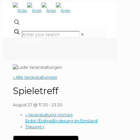
✕
Spieletreff
Home
Veranstaltungen für August 2026
« Alle Veranstaltungen
Spieletreff
August 27 @ 17:30
-
23:30
«
Veranstaltung-Vortrag
Erdöl-/Erdgasförderung im Emsland
Trauung
»