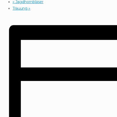
«
Jagdhornbläser
Trauung
»