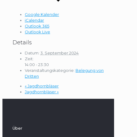
Google Kalender
iCalendar
Outlook 365
Outlook Live
Details
Datum:
3. September 2024
Zeit:
14:00 - 23:30
Veranstaltungskategorie:
Belegung von
Dritten
«
Jagdhornbläser
Jagdhornbläser
»
Über