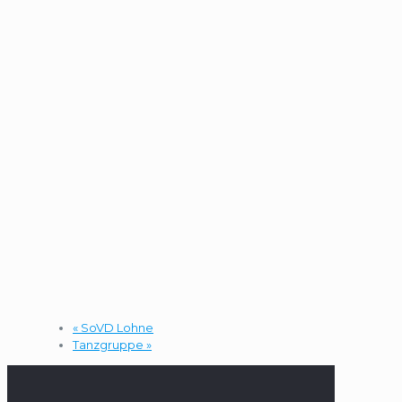
«
SoVD Lohne
Tanzgruppe
»