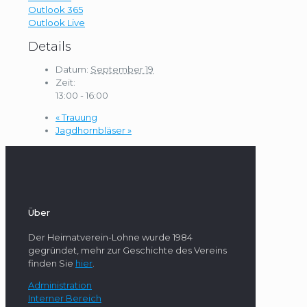
Outlook 365
Outlook Live
Details
Datum:
September 19
Zeit:
13:00 - 16:00
«
Trauung
Jagdhornbläser
»
Über
Der Heimatverein-Lohne wurde 1984
gegründet, mehr zur Geschichte des Vereins
finden Sie
hier
.
Administration
Interner Bereich