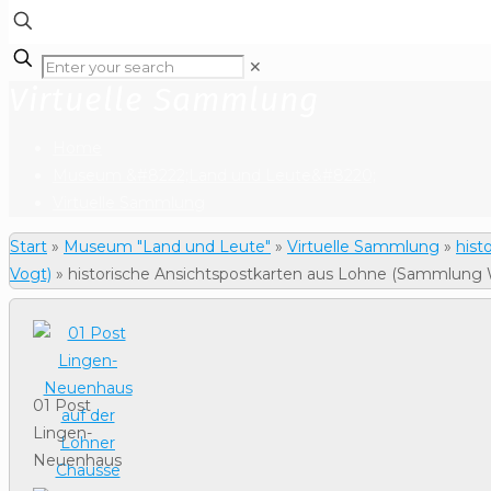
✕
Virtuelle Sammlung
Home
Museum &#8222;Land und Leute&#8220;
Virtuelle Sammlung
Start
»
Museum "Land und Leute"
»
Virtuelle Sammlung
»
hist
Vogt)
»
historische Ansichtspostkarten aus Lohne (Sammlung 
01 Post
Lingen-
Neuenhaus
auf der