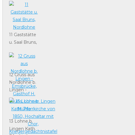
Elsen
11 Gaststätte
u. Saal Bruns,
Nordlohne
12 Gruss aus
Nordlohne b.
Lingen -
Emsbrücke,
Gasthof H.
Bruns, Lohner
Mühle
13 Lohne b.
Lingen Kath.