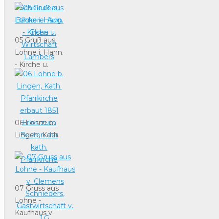
Kirche,
Kaufhaus
Geurg
Schnieders,
05 Gruß aus
Bäckerei Aug.
Lohne i. Hann.
Elsen
- Kirche u.
Wirtschaft
Lambers
06 Lohne b.
Lingen, Kath.
Pfarrkirche
erbaut 1851
Erlös zum
Besten der
07 Gruss aus
kath.
Lohne -
Pfarrkirche
Kaufhaus v.