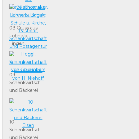
Clemens
Schnieders,
Gastwirtschaft
v. J.G.
08 Gruss aus
Gravelschomaker,
Lohne b.
Kirche u.
Lingen,
Schule
Schule u.
Kirche,
Pastorat,
Schenkwirtschaft
09
und
Schenkwirtschaft
Postagentur
und Bäckerei
Hegel,
von H.
Schenkwirtschaft
Niehoff
von G.
Lambers
10
Schenkwirtschaft
und Bäckerei