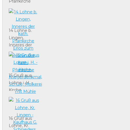
Pfarrkirche
von 1850,
Hochaltar mit
Chor,
Kriegergedächtnistafel
14 Lohne b.
Lingen,
Inneres der
kath.
Pfarrkirche
Erlös zum
Besten der
15 Gruß aus
kath.
Lohne i. H. -
Pfarrkirche
Kirche,
Kriegerdenkmal,
Schule,
Molkerei mit
16 Gruß aus
Mühle
Lohne, Kr.