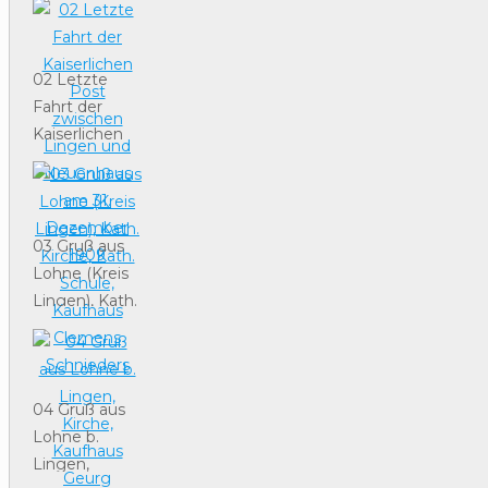
Lohner
Chausse
02 Letzte
Fahrt der
Kaiserlichen
Post
zwischen
Lingen und
Neuenhaus
03 Gruß aus
am 31.
Lohne (Kreis
Dezember
Lingen), Kath.
1909
Kirche, Kath.
Schule,
Kaufhaus
Clemens
04 Gruß aus
Schnieders
Lohne b.
Lingen,