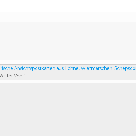
orische Ansichtspostkarten aus Lohne, Wietmarschen, Schepsdo
Walter Vogt)