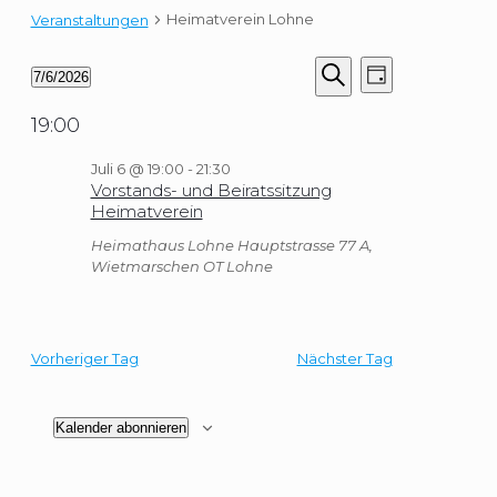
Heimatverein Lohne
Veranstaltungen
Veranstaltungen
Veranstaltungen
Veranstaltung
7/6/2026
Tag
Suche
Ansichten-
für
Datum
Suche
Navigation
und
6.
wählen.
19:00
Ansichten,
Juli
Navigation
2026
Juli 6 @ 19:00
-
21:30
Vorstands- und Beiratssitzung
Heimatverein
Heimathaus Lohne
Hauptstrasse 77 A,
Wietmarschen OT Lohne
Vorheriger Tag
Nächster Tag
Kalender abonnieren