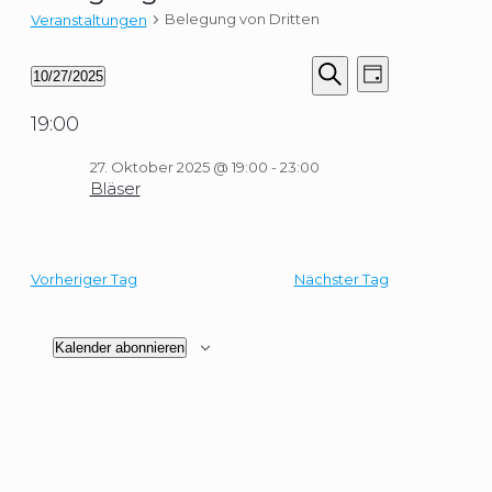
Belegung von Dritten
Veranstaltungen
Veranstaltungen
Veranstaltungen
Veranstaltung
10/27/2025
Tag
Suche
Ansichten-
für
Datum
Suche
Navigation
und
27.
wählen.
19:00
Ansichten,
Oktober
Navigation
2025
27. Oktober 2025 @ 19:00
-
23:00
Bläser
Vorheriger Tag
Nächster Tag
Kalender abonnieren